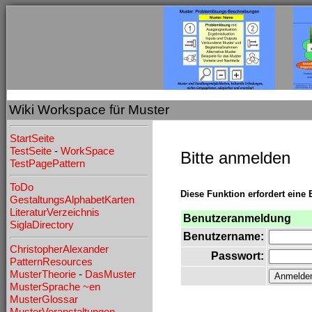
Wiki Workspace für Muster
StartSeite
TestSeite
-
WorkSpace
Bitte anmelden
TestPagePattern
ToDo
Diese Funktion erfordert eine 
GestaltungsAlphabetKarten
LiteraturVerzeichnis
Benutzeranmeldung
SiglaDirectory
Benutzername:
ChristopherAlexander
Passwort:
PatternResources
MusterTheorie
-
DasMuster
MusterSprache
~en
MusterGlossar
MusterVeranstaltungen