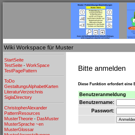
Wiki Workspace für Muster
StartSeite
TestSeite
-
WorkSpace
Bitte anmelden
TestPagePattern
ToDo
Diese Funktion erfordert eine 
GestaltungsAlphabetKarten
LiteraturVerzeichnis
Benutzeranmeldung
SiglaDirectory
Benutzername:
ChristopherAlexander
Passwort:
PatternResources
MusterTheorie
-
DasMuster
MusterSprache
~en
MusterGlossar
MusterVeranstaltungen