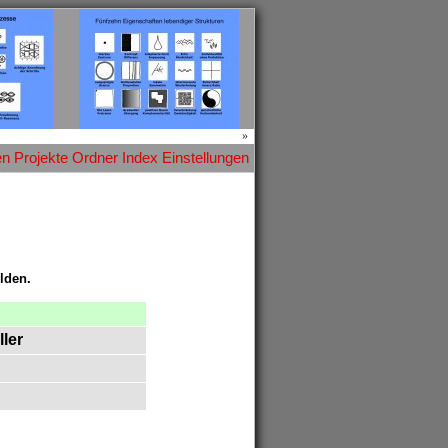
»
en
Projekte
Ordner
Index
Einstellungen
lden.
ller