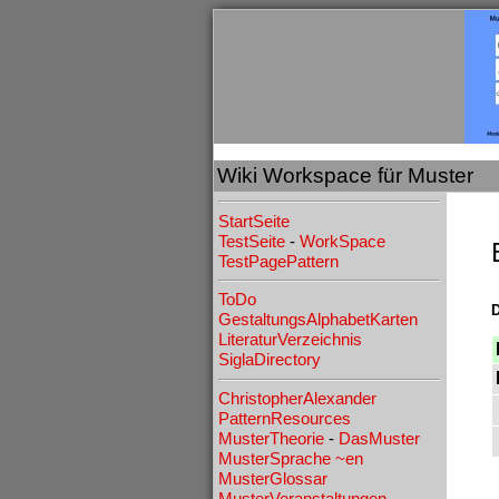
Wiki Workspace für Muster
StartSeite
TestSeite
-
WorkSpace
TestPagePattern
ToDo
D
GestaltungsAlphabetKarten
LiteraturVerzeichnis
SiglaDirectory
ChristopherAlexander
PatternResources
MusterTheorie
-
DasMuster
MusterSprache
~en
MusterGlossar
MusterVeranstaltungen