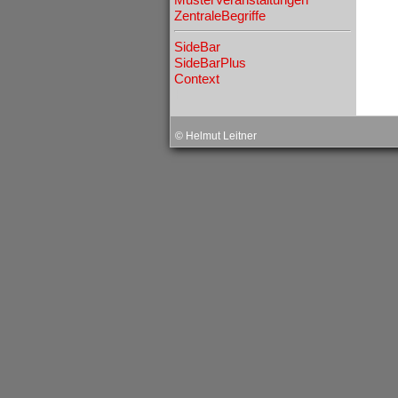
ZentraleBegriffe
SideBar
SideBarPlus
Context
˧
© Helmut Leitner