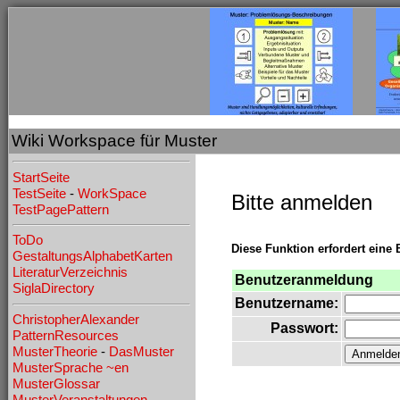
Wiki Workspace für Muster
StartSeite
TestSeite
-
WorkSpace
Bitte anmelden
TestPagePattern
ToDo
Diese Funktion erfordert eine 
GestaltungsAlphabetKarten
LiteraturVerzeichnis
Benutzeranmeldung
SiglaDirectory
Benutzername:
ChristopherAlexander
Passwort:
PatternResources
MusterTheorie
-
DasMuster
MusterSprache
~en
MusterGlossar
MusterVeranstaltungen