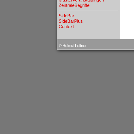
ZentraleBegriffe
SideBar
SideBarPlus
Context
˧
© Helmut Leitner