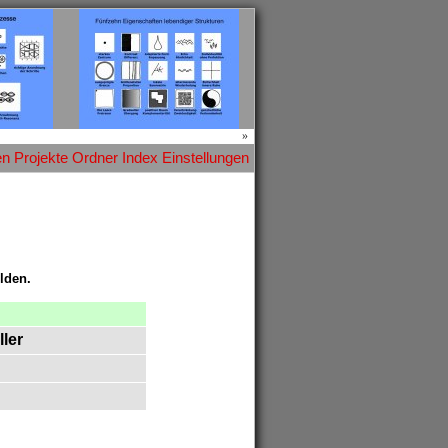
»
en
Projekte
Ordner
Index
Einstellungen
lden.
ller