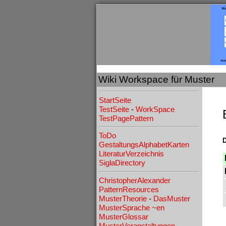
Wiki Workspace für Muster
StartSeite
TestSeite
-
WorkSpace
TestPagePattern
ToDo
D
GestaltungsAlphabetKarten
LiteraturVerzeichnis
SiglaDirectory
ChristopherAlexander
PatternResources
MusterTheorie
-
DasMuster
MusterSprache
~en
MusterGlossar
MusterVeranstaltungen