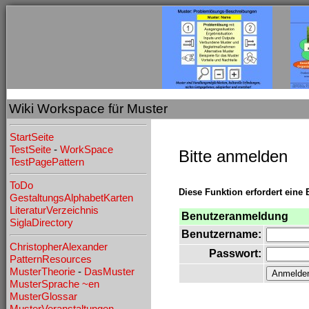
Wiki Workspace für Muster
StartSeite
TestSeite
-
WorkSpace
Bitte anmelden
TestPagePattern
ToDo
Diese Funktion erfordert eine 
GestaltungsAlphabetKarten
LiteraturVerzeichnis
Benutzeranmeldung
SiglaDirectory
Benutzername:
ChristopherAlexander
Passwort:
PatternResources
MusterTheorie
-
DasMuster
MusterSprache
~en
MusterGlossar
MusterVeranstaltungen